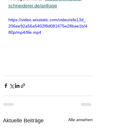
schneiderei.de/anfrage
https://video.wixstatic.com/video/efe13d_
206ee92a56a5402f8d081475e28bae1b/4
80p/mp4/file.mp4
Alle ansehen
Aktuelle Beiträge