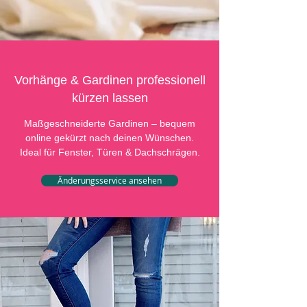
Vorhänge & Gardinen professionell
kürzen lassen
Maßgeschneiderte Gardinen – bequem
online gekürzt nach deinen Wünschen.
Ideal für Fenster, Türen & Dachschrägen.
Änderungsservice ansehen