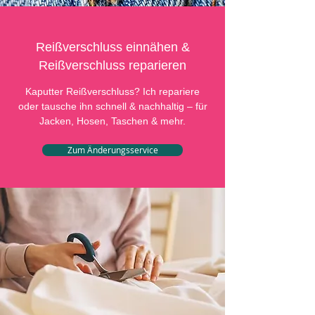
Reißverschluss einnähen &
Reißverschluss reparieren
Kaputter Reißverschluss? Ich repariere
oder tausche ihn schnell & nachhaltig – für
Jacken, Hosen, Taschen & mehr.
Zum Änderungsservice