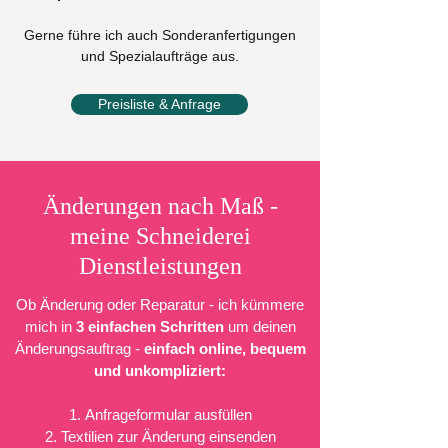
Gerne führe ich auch Sonderanfertigungen
und Spezialaufträge aus.
Preisliste & Anfrage
Änderungen nach Maß -
meine Schneiderei
Dienstleistungen
Ob Änderung oder Reparatur - ich kümmere
mich in
3 einfachen Schritten
um deinen
Änderungsauftrag -
einfach online, bequem
und unkompliziert:
Anfrageformular ausfüllen
Textilien zur Änderung einsenden