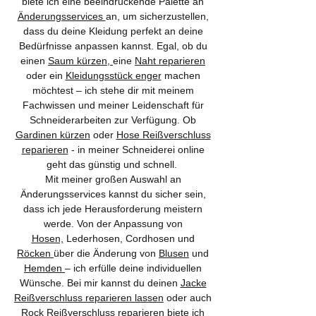
biete ich eine beeindruckende Palette an
Änderungsservices
an, um sicherzustellen,
dass du deine Kleidung perfekt an deine
Bedürfnisse anpassen kannst. Egal, ob du
einen
Saum kürzen,
eine
Naht reparieren
oder ein
Kleidungsstück enger
machen
möchtest – ich stehe dir mit meinem
Fachwissen und meiner Leidenschaft für
Schneiderarbeiten zur Verfügung. Ob
Gardinen kürzen
oder
Hose Reißverschluss
reparieren
- in meiner Schneiderei online
geht das günstig und schnell.
Mit meiner großen Auswahl an
Änderungsservices kannst du sicher sein,
dass ich jede Herausforderung meistern
werde. Von der Anpassung von
Hosen,
Lederhosen, Cordhosen und
Röcken
über die Änderung von
Blusen
und
Hemden
– ich erfülle deine individuellen
Wünsche. Bei mir kannst du deinen
Jacke
Reißverschluss reparieren lassen
oder auch
Rock Reißverschluss reparieren
biete ich