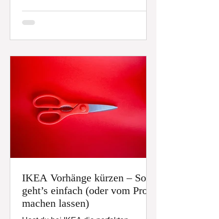
Reißverschluss wieder in Topform
bringen. Ob Reißverschluss
reparieren, Ärmel kürzen oder Löcher
flicken – eine Änderungsschneiderei
kann wahre Wunder bewirken. In
diesem Beitrag zeige ich dir, wie du
deine Jacke ändern lassen kannst und
was dabei wichtig ist. Zuletzt geändert
am 08.01.2026 Jacke Reiß
IKEA Vorhänge kürzen – So
geht’s einfach (oder vom Profi
machen lassen)